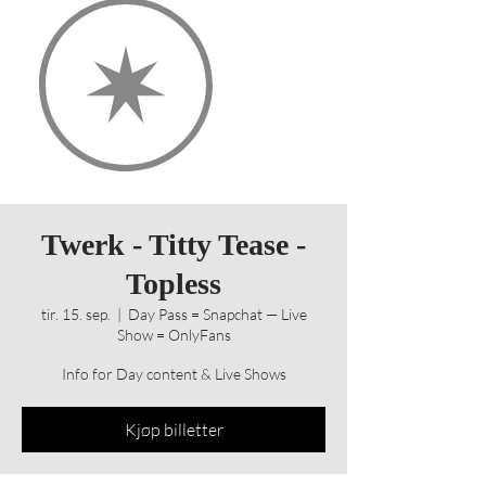
Twerk - Titty Tease -
Topless
tir. 15. sep.
  |  
Day Pass = Snapchat — Live
Show = OnlyFans
Info for Day content & Live Shows
Kjøp billetter