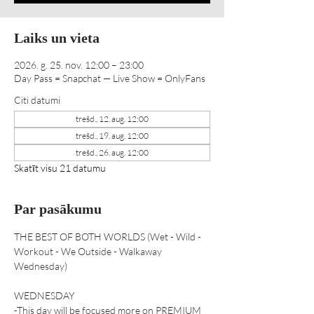
Laiks un vieta
2026. g. 25. nov. 12:00 – 23:00
Day Pass = Snapchat — Live Show = OnlyFans
Citi datumi
trešd., 12. aug. 12:00
trešd., 19. aug. 12:00
trešd., 26. aug. 12:00
Skatīt visu 21 datumu
Par pasākumu
THE BEST OF BOTH WORLDS (Wet - Wild - 
Workout - We Outside - Walkaway 
Wednesday) 
WEDNESDAY 
-This day will be focused more on PREMIUM 