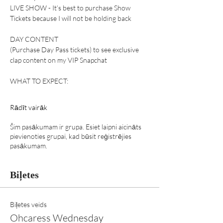
LIVE SHOW - It’s best to purchase Show 
Tickets because I will not be holding back 
DAY CONTENT 
(Purchase Day Pass tickets) to see exclusive 
clap content on my VIP Snapchat 
WHAT TO EXPECT:
Rādīt vairāk
Šim pasākumam ir grupa. Esiet laipni aicināts
pievienoties grupai, kad būsit reģistrējies
pasākumam.
Biļetes
Biļetes veids
Ohcaress Wednesday