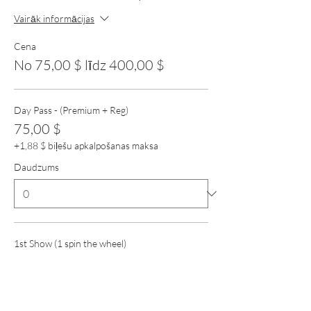
Vairāk informācijas
Cena
No 75,00 $ līdz 400,00 $
Day Pass - (Premium + Reg)
75,00 $
+1,88 $ biļešu apkalpošanas maksa
Daudzums
1st Show (1 spin the wheel)
75,00 $
+1,88 $ biļešu apkalpošanas maksa
Daudzums