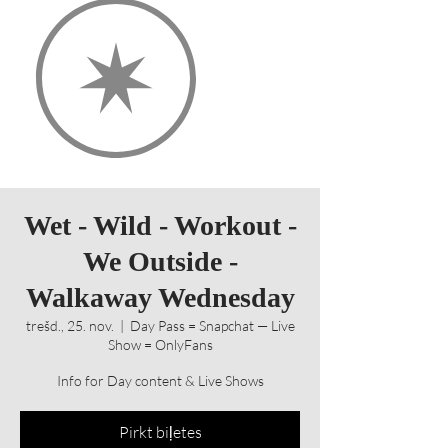
Wet - Wild - Workout -
We Outside -
Walkaway Wednesday
trešd., 25. nov.
  |  
Day Pass = Snapchat — Live
Show = OnlyFans
Info for Day content & Live Shows
Pirkt biļetes